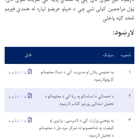
ټول مراجعین کولی شي چې د خپلو عریضو لپاره له همدې فورمو
څخه ګټه واخلي
لارښود:
شمیره
سرلیک
فایل
۱
په تعلیمی پلان او مدیریت کې د دیتا/ معلوماتو
ډانلوډ
کارولولارښود
۲
د احصائې د اساساتو په رڼا کې د معلوماتو د
ډانلوډ
تحلیل ابتدائی روزنیز کتاب لارښود
۳
په پوهنې وزارت کې د لاسرسی، برابری او
ډانلوډ
کیفیت په شاخصونو له تمرکز سره مل د معلوماتو
د تحلیل لارښود