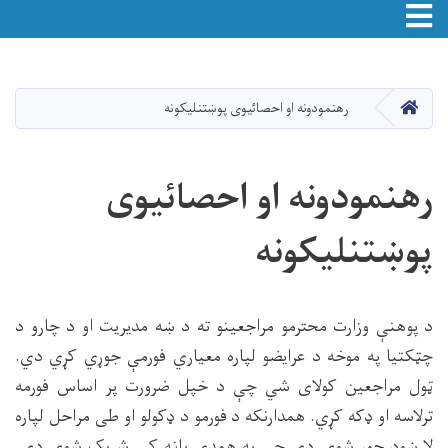
Toggle navigation
اصلي
منځپانګه
دانګل
HOME
رهنمودونه او احصائیوی پوښتنلیکونه
رهنمودونه او احصائیوی
پوښتنلیکونه
د پوهنې وزارت محترمو مراجعینو ته د ښه مدیریت او د چارو د
چټکتیا په موخه د عرایضو لپاره معیاري فورمې جوړي کړي دي.
ټول مراجعین کولای شي چې د خپل ضرورت پر اساس فورمه
ترلاسه او ډکه کړي. همدارنکه د فورمو د ډکولو او طی مراحل لپاره
لارښود جوړ شوی دی چې په همدې پاڼه کې شریک شوی دی.