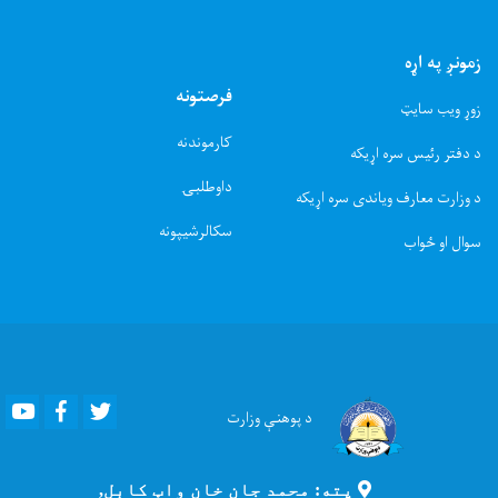
زمونږ په اړه
فرصتونه
زوړ ویب سایټ
کارموندنه
د دفتر رئیس سره اړیکه
داوطلبۍ
د وزارت معارف ویاندی سره اړیکه
سکالرشیپونه
سوال او ځواب
Youtube
Facebook
Twitter
د پوهنې
وزارت
پته: محمد جان خان واټ کابل,