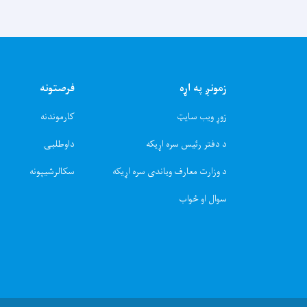
زمونږ په اړه
فرصتونه
زوړ ویب سایټ
کارموندنه
د دفتر رئیس سره اړیکه
داوطلبۍ
د وزارت معارف ویاندی سره اړیکه
سکالرشیپونه
سوال او ځواب