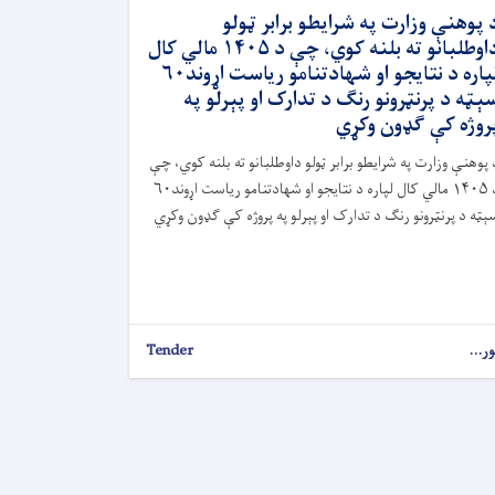
 پوهنې وزارت په شرایطو برابر ټولو
داوطلبانو ته بلنه کوي، چې د ۱۴۰۵ مالي کال
لپاره د نتایجو او شهادتنامو ریاست اړوند۶۰
ېټه د پرنټرونو رنګ د تدارک او پېرلو په
روژه کې ګډون وکړي
 پوهنې وزارت په شرایطو برابر ټولو داوطلبانو ته بلنه کوي، چې
د ۱۴۰۵ مالي کال لپاره د نتایجو او شهادتنامو ریاست اړوند۶۰
ېټه د پرنټرونو رنګ د تدارک او پېرلو په پروژه کې ګډون وکړي
ور...
Tender