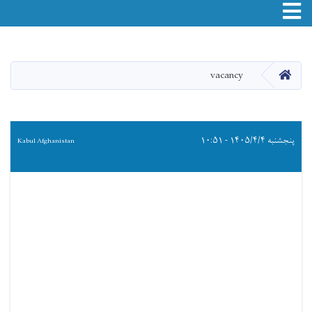
Toggle navigation
Skip
to
main
صفحه اصلی
vacancy
content
پنجشنبه ۱۴۰۵/۴/۴ - ۱۰:۵۱
Kabul Afghanistan