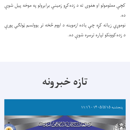
کچې معلومولو او هغوی ته د زده‌کړو زمینې برابرولو په موخه پیل شوې
ده.
نوموړي زیاته کړه چې یاده ازموینه د اووم څخه تر یوولسم ټولګي پورې
د زده‌کوونکو لپاره ترسره شوې ده.
تازه خبرونه
پنجشنبه ۱۴۰۵/۵/۱۵ - ۱۱:۱۶