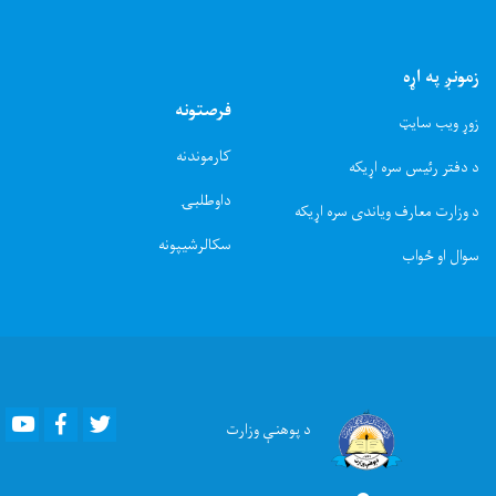
زمونږ په اړه
فرصتونه
زوړ ویب سایټ
کارموندنه
د دفتر رئیس سره اړیکه
داوطلبۍ
د وزارت معارف ویاندی سره اړیکه
سکالرشیپونه
سوال او ځواب
Youtube
Facebook
Twitter
د پوهنې
وزارت