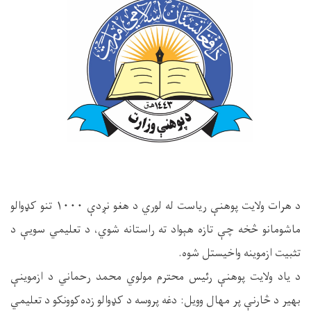
د هرات ولایت پوهنې ریاست له لوري د هغو نږدې ۱۰۰۰ تنو کډوالو
ماشومانو څخه چې تازه هېواد ته راستانه شوي، د تعلیمي سویې د
تثبیت ازموینه واخیستل شوه.
د یاد ولایت پوهنې رئیس محترم مولوي محمد رحماني د ازموینې
بهیر د څارنې پر مهال وویل: دغه پروسه د کډوالو زده‌کوونکو د تعلیمي