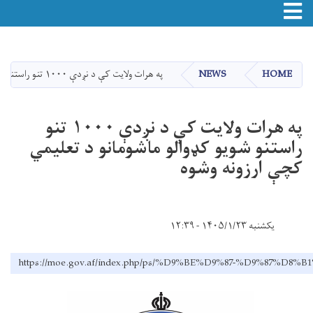
Toggle navigation
اصلي
منځپانګه
دانګل
HOME
NEWS
په هرات ولایت کې د نږدې ۱۰۰۰ تنو راستنو شویو کډوالو ماشومانو د تعلیمي کچې ارزونه وشوه
په هرات ولایت کې د نږدې ۱۰۰۰ تنو
راستنو شویو کډوالو ماشومانو د تعلیمي
کچې ارزونه وشوه
یکشنبه ۱۴۰۵/۱/۲۳ - ۱۲:۳۹
https://moe.gov.af/index.php/ps/%D9%BE%D9%87-%D