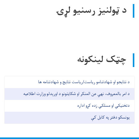
د ټولنیز رسنیو لړۍ
چټک لینکونه
د نتایجو او شهادتنامو ریاست/ریاست نتایج و شهادتنامه ها
د امر بالمعروف، نهي عن المنکر او شکایتونو د اورېدلو وزارت اطلاعیه
دتخنیکي او مسلکي زده کړو اداره
یونسکو دفتر په کابل کې