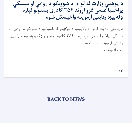
د پوهنې وزارت له لوري د ښوونکو د روزنې او مسلکي
پراختیا علمي غړو اړوند ۳۵۴ کادري بستونو لپاره
ډله‌ییزه رقابتي ازموینه واخیستل شوه
د پوهنې وزارت لخوا، د ولايتونو د مرکزونو او ولسواليو د ښوونکو د روزنې او
مسلکي پراختیا علمي غړو اړوند ۳۵۴ کادري بستونو ډکولو په موخه ډله‌ییزه
رقابتي ازموینه ترسره شوه.
ياده ازموینه د. . .
نور...
BACK TO NEWS