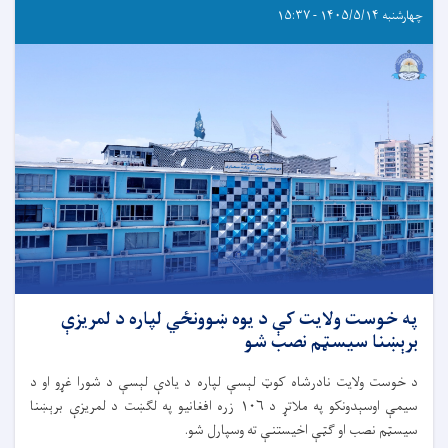
چهارشنبه ۱۴۰۵/۵/۱۴ - ۱۵:۳۷
په خوست ولایت کې د یوه ښوونځي لپاره د لمریزې
برېښنا سیسټم نصب شو
د خوست ولایت نادرشاه کوټ لېسې لپاره د یادې لېسې د شورا غړو او د
سیمې اوسېدونکو په ملاتړ د ۱۰۶ زره افغانیو په لګښت د لمریزې برېښنا
سیسټم نصب او ګټې اخیستنې ته وسپارل شو.