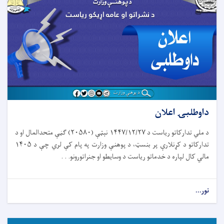
داوطلبۍ اعلان
د ملي تدارکاتو ریاست د ۱۴۴۷/۱۲/۲۷ نېټې (۲۰۵۸۰) ګڼې متحدالمال او د
تدارکاتو د کړنلارې پر بنسټ، د پوهنې وزارت په پام کې لري چې د ۱۴۰۵
مالي کال لپاره د خدماتو ریاست د وسایطو او جنراتورونو. . .
نور...