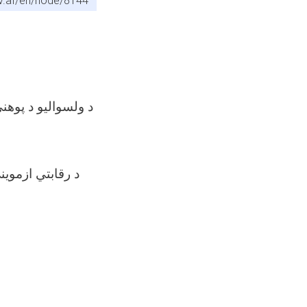
v.af/en/node/8144
د رقابتي ازموین