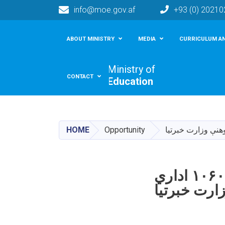
info@moe.gov.af
+93 (0) 2021
Main navigation
ABOUT MINISTRY
MEDIA
CURRICULUM AN
Ministry of
CONTACT
Education
HOME
Opportunity
د ولسوالیو د پوهنې آمریتونو او ښوونیزو حوزو د ۱۰۶۰ اداري
زارت خبرتیا