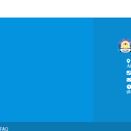
A
(8
FAQ