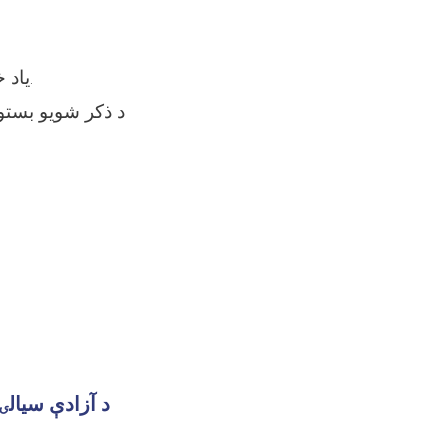
یاد خالي بستونه د غوښتنلیکونو راټولولو په موخه د لسو کاري ورځو لپاره اعلانېږي.
د آزادې سیالۍ 