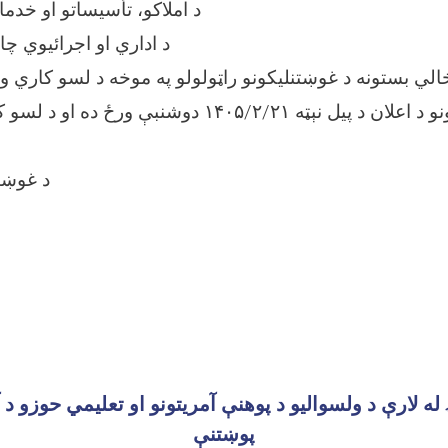
۴- د املاکو، تأسیساتو او خ
۵- د اداري او اجرائیوي 
د ذکر شویو بستونو د اعلان د پیل نېټه ۱۴۰۵/۲/۲۱ دوشنبې
د غوښت
له لارې د ولسوالیو د پوهنې آمریتونو او تعلیمي حوزو د 
پوښتنې