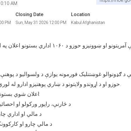
https://moe.go
10:10 AM
Closing Date
Location
:00 PM
Sun, May 31 2026 12:00 PM
Kabul Afghanistan
د ولسوالیو د پوهنې آمریتونو او ښوونیزو حوزو د ۱۰۶۰ 
ې د ګډونوالو غوښتنلیک فورمونه یوازې د ولسوالیو د پوهنې 
حوزو او د اړوندو ولایتونو د ښاري پوهنیزو ادارو له لوري توزېع او راټولېږي.
اعلان شوي بستونه په لاندې ډول دي:
۱- د څارنې، راپور ورکولو او اح
۲- د مالي او اداري
۳- د مالي چارو او کارکو