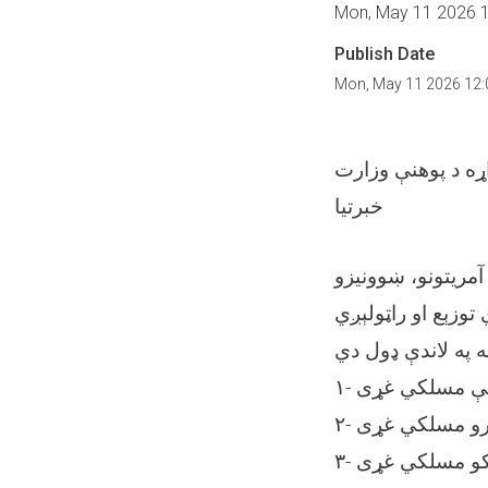
Mon, May 11 2026 
Publish Date
Mon, May 11 2026 12
اداري بستونو اعلان په اړه د پوهنې وزارت
خبرتیا
آمریتونو، ښوونیزو
صائیې مسلکي غړی
 چارو مسلکي غړی
ونکو مسلکي غړی