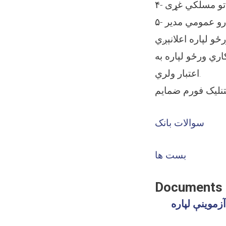
دماتو مسلکي غړی
چارو عمومي مدیر
 ورځ ده او د لسو کاري ورځو لپاره به
اعتبار ولري.
نلیک فورم ضمایم
سوالات بانک
بست ها
Documents
آزموینې لپاره