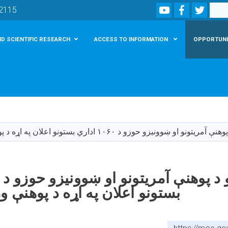
Youtube
Facebook
Twitte
Search
02115
D SCIENTIFIC RESEARCH
ACCESS TO INFORMATION
OPPORTUNI
Skip
to
main
 او ښوونیزو حوزو د ۱۰۶۰ اداري بستونو اعلان په اړه د پوهنې وزارت خبرتیا
content
بستونو اعلان په اړه د پوهنې و