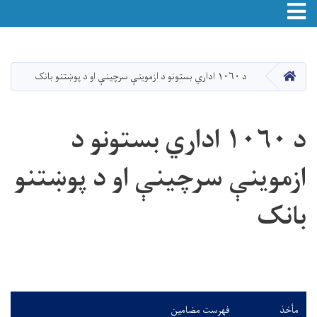
Toggle navigation
اصلي
منځپانګه
دانګل
HOME
د ۱۰۶۰ اداري بستونو د ازموینې سرچینې او د پوښتنو بانک
د ۱۰۶۰ اداري بستونو د
ازموینې سرچینې او د پوښتنو
بانک
مأخذ
فهرست مضامین