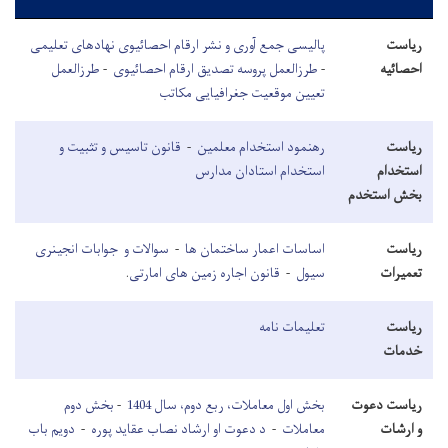
ریاست
پالیسی جمع آوری و نشر ارقام احصائیوی نهادهای تعلیمی
احصائیه
-
طرزالعمل پروسه تصدیق ارقام احصائیوی
-
طرزالعمل
تعیین موقعیت جغرافیایی مکاتب
ریاست
رهنمود استخدام معلمین
-
قانون تاسیس و تثبیت و
استخدام
استخدام استادان مدارس
بخش استخدم
ریاست
اساسات اعمار ساختمان ها
-
سوالات و جوابات انجینری
تعمیرات
سیول
-
قانون اجاره زمین های امارتی
.
ریاست
تعلیمات نامه
خدمات
ریاست دعوت
بخش اول معاملات، ربع دوم، سال 1404
-
بخش دوم
و ارشات
معاملات
-
د دعوت او ارشاد نصاب عقايد پوره
-
دویم باب