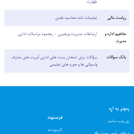
طهارت
ریاست مالی
تعلیمات نامه محاسبه نقدی
مفاهیم اداره و
ارتباطات مدیریت ورهبری
-
رهنمود مراسلات اداری
مدیرت
بانک سوالات
سؤالات برای امتحان بست های اداری آمریت های معارف
ولسوالی ها و حوزه های تعلیمی
زمونږ په اړه
فرصتونه
زوړ ویب سایټ
کارموندنه
د دفتر رئیس سره اړیکه