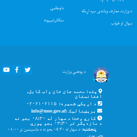
داوطلبۍ
د وزارت معارف ویاندی سره اړیکه
سکالرشیپونه
سوال او ځواب
Youtube
Facebook
Twitter
د پوهنې
وزارت
پته: محمد جان خان واټ کابل,
افغانستان
د اړیکې شمیره: ۰۲۰۲۱۰۲۱۱۵
بریښنالیک :info@moe.gov.af
کاري وخت: د سهار له ۰۸:۳۰ بجو نه
د مازدیګر تر ۰۳:۳۰ بجو پورې
پنجشنبه:
د سهار له ۰۸:۳۰ بجو نه د ماسپښین تر ۰۱:۰۰
بجې پورې