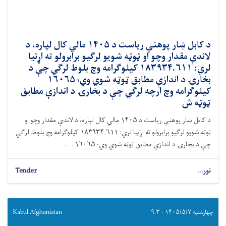
د کابل ښار پوهنې ریاست د ۱۴۰۵ مالي کال لپاره، د
لاندې مقدار وچو او ټوټه شویو لرګیو برابرولو ته اړتیا
لري: ۱۸۳۹۳۴.۶۱۱ کیلوګرامه وچ بلوط لرګي چې د
بخارۍ د اندازې مطابق ټوټه شوي وي؛ ۱۶۰۶۵
کیلوګرامه وچ ارچه لرګي چې د بخارۍ د اندازې مطابق
ټوټه ش
د کابل ښار پوهنې ریاست د ۱۴۰۵ مالي کال لپاره، د لاندې مقدار وچو او
ټوټه شویو لرګیو برابرولو ته اړتیا لري: ۱۸۳۹۳۴.۶۱۱ کیلوګرامه وچ بلوط لرګي
چې د بخارۍ د اندازې مطابق ټوټه شوي وي؛ ۱۶۰۶۵ . . .
نور...
Tender
چهارشنبه ۱۴۰۵/۵/۷ - ۹:۳
Kabul Afghanistan