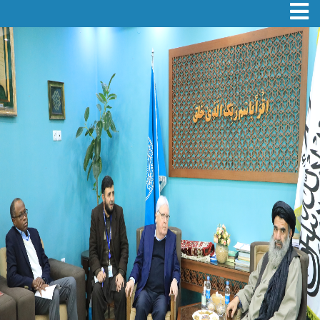
Toggle navigation
اصلي
منځپانګه
دانګل