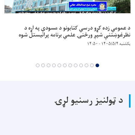
د عمومي زده کړو درسي کتابونو د مسودې په اړه د
نظرغوښتنې شپږ ورځنۍ علمي برنامه پرانیستل شوه
یکشنبه ۱۴۰۵/۵/۴ - ۱۴:۵۰
د ټولنیز رسنیو لړۍ