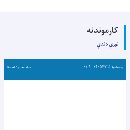
کارموندنه
نورې دندې
پنجشنبه ۱۴۰۵/۴/۲۵ - ۱۲:۹
Kabul Afghanistan