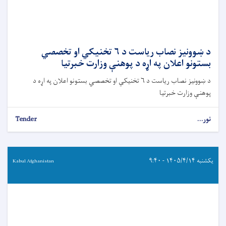
د ښوونیز نصاب ریاست د ۶ تخنیکي او تخصصي
بستونو اعلان په اړه د پوهنې وزارت خبرتیا
د ښوونیز نصاب ریاست د ۶ تخنیکي او تخصصي بستونو اعلان په اړه د
پوهنې وزارت خبرتیا
نور...
Tender
یکشنبه ۱۴۰۵/۴/۱۴ - ۹:۴۰
Kabul Afghanistan