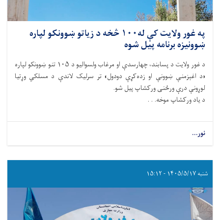
په غور ولایت کې له۱۰۰ څخه د زیاتو ښوونکو لپاره
ښوونیزه برنامه پیل شوه
د غور ولایت د پسابند، چهارسدې او مرغاب ولسوالیو د ۱۰۵ تنو ښوونکو لپاره
«د اغېزمنې ښوونې او زده‌کړې دودول» تر سرلیک لاندې د مسلکي وړتیا
لوړونې درې ورځنی ورکشاپ پیل شو.
د یاد ورکشاپ موخه. . .
نور...
شنبه ۱۴۰۵/۵/۱۷ - ۱۵:۱۲