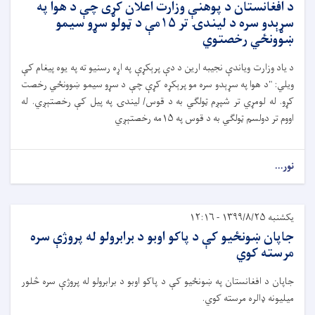
د افغانستان د پوهنې وزارت اعلان کړی چې د هوا په
سړېدو سره د لیندۍ تر ۱۵مې د ټولو سړو سیمو
ښوونځي رخصتوي
د یاد وزارت ویاندې نجیبه ارین د دې پرېکړې په اړه رسنیو ته په یوه پیغام کې
ویلي: "د هوا په سړېدو سره مو پرېکړه کړې چې د سړو سیمو ښوونځي رخصت
کړو. له لومړي تر شپږم ټولګي به د قوس/ لیندۍ په پيل کې رخصتېږي. له
اووم تر دولسم ټولګي به د قوس په ۱۵مه رخصتېږي
نور...
یکشنبه ۱۳۹۹/۸/۲۵ - ۱۲:۱۶
جاپان ښونځیو کې د پاکو اوبو د برابرولو له پروژې سره
مرسته کوي
جاپان د افغانستان په ښونځیو کې د پاکو اوبو د برابرولو له پروژې سره څلور
میلیونه ډالره مرسته کوي.