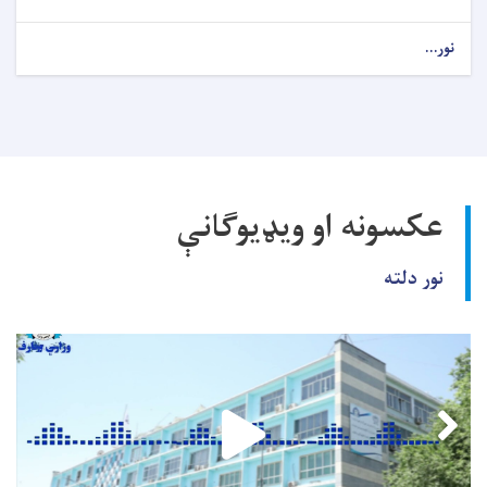
نور...
عکسونه او ویډیوګانې
نور دلته