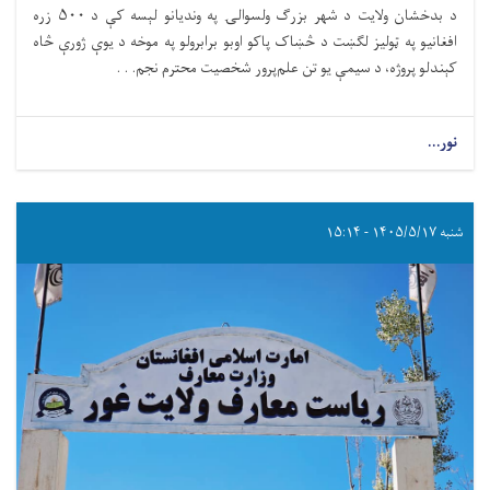
د بدخشان ولایت د شهر بزرگ ولسوالۍ په وندیانو لېسه کې د ۵۰۰ زره
افغانیو په ټولیز لګښت د څښاک پاکو اوبو برابرولو په موخه د یوې ژورې څاه
کېندلو پروژه، د سیمې یو تن علم‌پرور شخصیت محترم نجم. . .
نور...
شنبه ۱۴۰۵/۵/۱۷ - ۱۵:۱۴