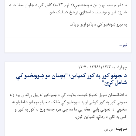
د دغو مرستو تړون نن د پنجشنبې(د لړم ۲۲مه) کابل کې د جاپان سفارت د
شارژدافیر او یونېسف د استازي ترمنځ لاسلیک شو.
په ډېرو ښونځیو کې د پاکو اوبو او پاک
نور...
چهارشنبه ۱۳۹۸/۱۱/۲۳ - ۱۲:۷
د نجونو کور په کور کمپاین؛ "بچیان مو ښوونځيو کې
شامل کړئ"
د افغانستان سوېل ختیځ خوست ولایت کې د ښوونځیو له پیل وړاندې یوه ډله
نجونې کور په کور ګرځي او په ښوونځیو کې خلک د خپلو بچیانو شاملولو ته
هڅوي. دا نجونې وايي، هڅه یې دا ده چې هره جمعه ورځ به کور په کور او
کلي په کلي د زدکړو کمپاین کوي.
سرچینه:
بي بي