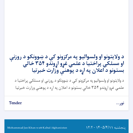
د ولایتونو او ولسوالیو په مرکزونو کې د ښوونکو د روزنې
او مسلکي پراختیا د علمي غړو اړوندو ۳۵۴ خالي
بستونو د اعلان په اړه د پوهنې وزارت خبرتیا
د ولایتونو او ولسوالیو په مرکزونو کې د ښوونکو د روزنې او مسلکي پراختیا د
علمي غړو اړوندو ۳۵۴ خالي بستونو د اعلان په اړه د پوهنې وزارت خبرتیا
نور...
Tender
پنجشنبه ۱۴۰۵/۴/۱۱ - ۱۲:۲
Mohammad Jan Khan watt-Kabul Afghanistan