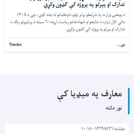
تدارک او پېرلو په پروژه کې ګډون وکړي
د پوهنې وزارت په شرایطو برابر ټولو داوطلبانو ته بلنه کوي، چې د ۱۴۰۵
مالي کال لپاره د نتایجو او شهادتنامو ریاست اړوند۶۰ سېټه د پرنټرونو رنګ د
تدارک او پېرلو په پروژه کې ګډون وکړي
نور...
Tender
معارف په میډیا کې
نور دلته
دوشنبه ۱۳۹۹/۸/۲۶ - ۱۰:۱۸