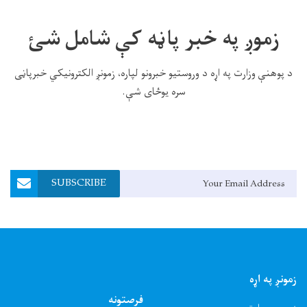
زموږ په خبر پاڼه کې شامل شئ
د پوهنې وزارت په اړه د وروستیو خبرونو لپاره، زمونږ الکترونیکي خبرپاڼی
سره یوځای شې.
Email Address
SUBSCRIBE
زمونږ په اړه
فرصتونه