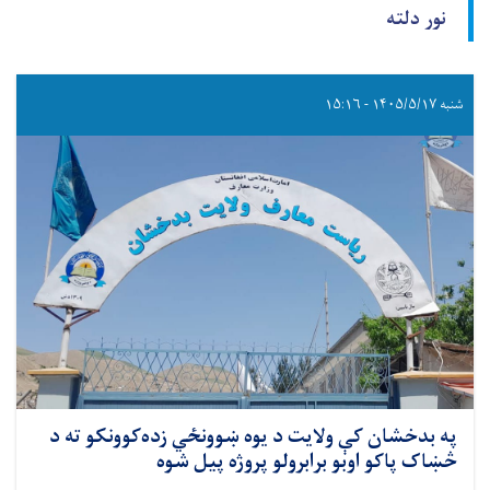
نور دلته
شنبه ۱۴۰۵/۵/۱۷ - ۱۵:۱۶
په بدخشان کې ولایت د یوه ښوونځي زده‌کوونکو ته د
څښاک پاکو اوبو برابرولو پروژه پیل شوه