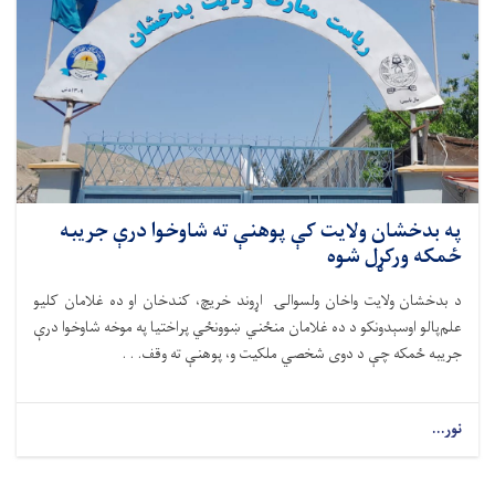
په بدخشان ولایت کې پوهنې ته شاوخوا درې جریبه
ځمکه ورکړل شوه
د بدخشان ولایت واخان ولسوالۍ اړوند خریچ، کندخان او ده غلامان کلیو
علم‌پالو اوسېدونکو د ده غلامان منځني ښوونځي پراختیا په موخه شاوخوا درې
جریبه ځمکه چې د دوی شخصي ملکیت و، پوهنې ته وقف. . .
نور...